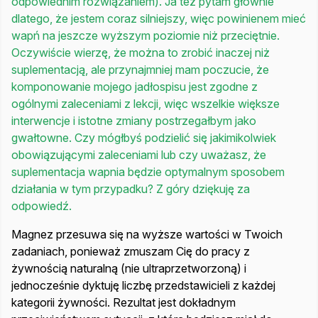
odpowiednim rozwiązaniem). Ja też pytam głównie
dlatego, że jestem coraz silniejszy, więc powinienem mieć
wapń na jeszcze wyższym poziomie niż przeciętnie.
Oczywiście wierzę, że można to zrobić inaczej niż
suplementacją, ale przynajmniej mam poczucie, że
komponowanie mojego jadłospisu jest zgodne z
ogólnymi zaleceniami z lekcji, więc wszelkie większe
interwencje i istotne zmiany postrzegałbym jako
gwałtowne. Czy mógłbyś podzielić się jakimikolwiek
obowiązującymi zaleceniami lub czy uważasz, że
suplementacja wapnia będzie optymalnym sposobem
działania w tym przypadku? Z góry dziękuję za
odpowiedź.
Magnez przesuwa się na wyższe wartości w Twoich
zadaniach, ponieważ zmuszam Cię do pracy z
żywnością naturalną (nie ultraprzetworzoną) i
jednocześnie dyktuję liczbę przedstawicieli z każdej
kategorii żywności. Rezultat jest dokładnym