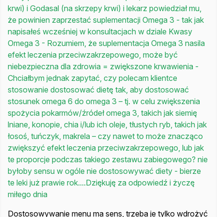
krwi) i Godasal (na skrzepy krwi) i lekarz powiedział mu,
że powinien zaprzestać suplementacji Omega 3 - tak jak
napisałeś wcześniej w konsultacjach w dziale Kwasy
Omega 3 - Rozumiem, że suplementacja Omega 3 nasila
efekt leczenia przeciwzakrzepowego, może być
niebezpieczna dla zdrowia = zwiększone krwawienia -
Chciałbym jednak zapytać, czy polecam klientce
stosowanie dostosować dietę tak, aby dostosować
stosunek omega 6 do omega 3 – tj. w celu zwiększenia
spożycia pokarmów/źródeł omega 3, takich jak siemię
lniane, konopie, chia i/lub ich oleje, tłustych ryb, takich jak
łosoś, tuńczyk, makrela – czy nawet to może znacząco
zwiększyć efekt leczenia przeciwzakrzepowego, lub jak
te proporcje podczas takiego zestawu zabiegowego? nie
byłoby sensu w ogóle nie dostosowywać diety - bierze
te leki już prawie rok....Dziękuję za odpowiedź i życzę
miłego dnia
Dostosowywanie menu ma sens, trzeba je tylko wdrożyć