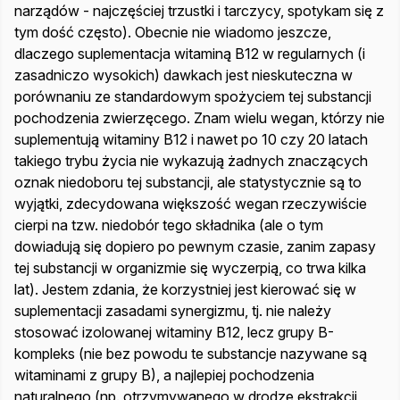
narządów - najczęściej trzustki i tarczycy, spotykam się z
tym dość często). Obecnie nie wiadomo jeszcze,
dlaczego suplementacja witaminą B12 w regularnych (i
zasadniczo wysokich) dawkach jest nieskuteczna w
porównaniu ze standardowym spożyciem tej substancji
pochodzenia zwierzęcego. Znam wielu wegan, którzy nie
suplementują witaminy B12 i nawet po 10 czy 20 latach
takiego trybu życia nie wykazują żadnych znaczących
oznak niedoboru tej substancji, ale statystycznie są to
wyjątki, zdecydowana większość wegan rzeczywiście
cierpi na tzw. niedobór tego składnika (ale o tym
dowiadują się dopiero po pewnym czasie, zanim zapasy
tej substancji w organizmie się wyczerpią, co trwa kilka
lat). Jestem zdania, że korzystniej jest kierować się w
suplementacji zasadami synergizmu, tj. nie należy
stosować izolowanej witaminy B12, lecz grupy B-
kompleks (nie bez powodu te substancje nazywane są
witaminami z grupy B), a najlepiej pochodzenia
naturalnego (np. otrzymywanego w drodze ekstrakcji