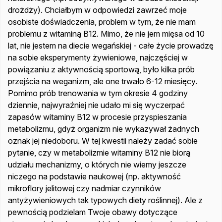
drożdży). Chciałbym w odpowiedzi zawrzeć moje
osobiste doświadczenia, problem w tym, że nie mam
problemu z witaminą B12. Mimo, że nie jem mięsa od 10
lat, nie jestem na diecie wegańskiej - całe życie prowadzę
na sobie eksperymenty żywieniowe, najczęściej w
powiązaniu z aktywnością sportową, było kilka prób
przejścia na weganizm, ale one trwało 6-12 miesięcy.
Pomimo prób trenowania w tym okresie 4 godziny
dziennie, najwyraźniej nie udało mi się wyczerpać
zapasów witaminy B12 w procesie przyspieszania
metabolizmu, gdyż organizm nie wykazywał żadnych
oznak jej niedoboru. W tej kwestii należy zadać sobie
pytanie, czy w metabolizmie witaminy B12 nie biorą
udziału mechanizmy, o których nie wiemy jeszcze
niczego na podstawie naukowej (np. aktywność
mikroflory jelitowej czy nadmiar czynników
antyżywieniowych tak typowych diety roślinnej). Ale z
pewnością podzielam Twoje obawy dotyczące