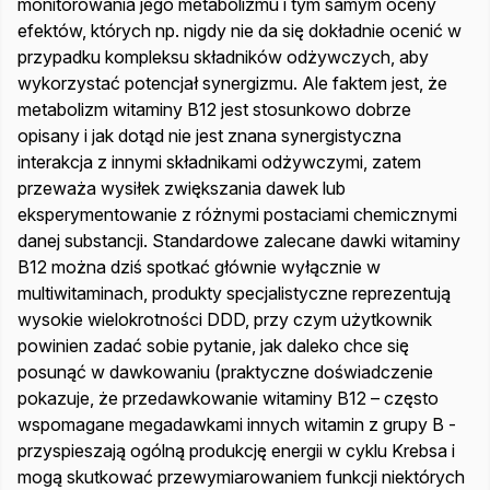
monitorowania jego metabolizmu i tym samym oceny
efektów, których np. nigdy nie da się dokładnie ocenić w
przypadku kompleksu składników odżywczych, aby
wykorzystać potencjał synergizmu. Ale faktem jest, że
metabolizm witaminy B12 jest stosunkowo dobrze
opisany i jak dotąd nie jest znana synergistyczna
interakcja z innymi składnikami odżywczymi, zatem
przeważa wysiłek zwiększania dawek lub
eksperymentowanie z różnymi postaciami chemicznymi
danej substancji. Standardowe zalecane dawki witaminy
B12 można dziś spotkać głównie wyłącznie w
multiwitaminach, produkty specjalistyczne reprezentują
wysokie wielokrotności DDD, przy czym użytkownik
powinien zadać sobie pytanie, jak daleko chce się
posunąć w dawkowaniu (praktyczne doświadczenie
pokazuje, że przedawkowanie witaminy B12 – często
wspomagane megadawkami innych witamin z grupy B -
przyspieszają ogólną produkcję energii w cyklu Krebsa i
mogą skutkować przewymiarowaniem funkcji niektórych