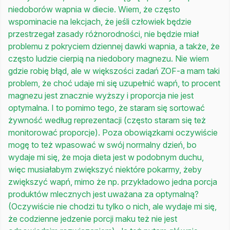
niedoborów wapnia w diecie. Wiem, że często
wspominacie na lekcjach, że jeśli człowiek będzie
przestrzegał zasady różnorodności, nie będzie miał
problemu z pokryciem dziennej dawki wapnia, a także, że
często ludzie cierpią na niedobory magnezu. Nie wiem
gdzie robię błąd, ale w większości zadań ZOF-a mam taki
problem, że choć udaje mi się uzupełnić wapń, to procent
magnezu jest znacznie wyższy i proporcja nie jest
optymalna. I to pomimo tego, że staram się sortować
żywność według reprezentacji (często staram się też
monitorować proporcje). Poza obowiązkami oczywiście
mogę to też wpasować w swój normalny dzień, bo
wydaje mi się, że moja dieta jest w podobnym duchu,
więc musiałabym zwiększyć niektóre pokarmy, żeby
zwiększyć wapń, mimo że np. przykładowo jedna porcja
produktów mlecznych jest uważana za optymalną?
(Oczywiście nie chodzi tu tylko o nich, ale wydaje mi się,
że codzienne jedzenie porcji maku też nie jest