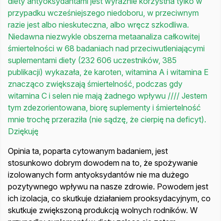
diety antyoksydantami jest wyraźnie korzystna tylko w
przypadku wcześniejszego niedoboru, w przeciwnym
razie jest albo nieskuteczna, albo wręcz szkodliwa.
Niedawna niezwykle obszerna metaanaliza całkowitej
śmiertelności w 68 badaniach nad przeciwutleniającymi
suplementami diety (232 606 uczestników, 385
publikacji) wykazała, że karoten, witamina A i witamina E
znacząco zwiększają śmiertelność, podczas gdy
witamina C i selen nie mają żadnego wpływu //// Jestem
tym zdezorientowana, biorę suplementy i śmiertelność
mnie trochę przeraziła (nie sądzę, że cierpię na deficyt).
Dziękuję
Opinia ta, poparta cytowanym badaniem, jest
stosunkowo dobrym dowodem na to, że spożywanie
izolowanych form antyoksydantów nie ma dużego
pozytywnego wpływu na nasze zdrowie. Powodem jest
ich izolacja, co skutkuje działaniem prooksydacyjnym, co
skutkuje zwiększoną produkcją wolnych rodników. W