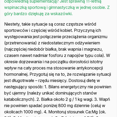
odpowiednią suplementacją? Jest sprawną 11-letnią
wspinaczką sportową i gimnastyczką w jednej osobie. Z
góry bardzo dziękuję za wskazówki.
Niestety, takie sytuacje są coraz częstsze wśród
sportowców i częściej wśród kobiet. Przyczyną ich
występowania jest połączenie przeciążenia organizmu
(przetrenowania) z niedostatecznym odżywieniem
(najczęściej niedobór białka, brak wapnia i magnezu,
czasem nawet nadmiar fosforu z napojów typu cola). W
okresie dojrzewania i na początku dorosłości istotny
wpływ na cały proces ma stosowanie antykoncepcji
hormonalnej. Przygotuj się na to, że rozwiązanie sytuacji
jest długotrwałe – rzędu miesięcy. Dostosuj dietę w
następujący sposób: 1. Bilans energetyczny nie powinien
być ujemny (należy unikać dominujących stanów
katabolicznych). 2. Białka około 2 g / 1 kg wagi. 3. Wapń
nie powinien spadać poniżej 800 mg dziennie (celuj w
okolicach 1000 mg). 4. Monitoruj stosunek Ca:Mg (ok.