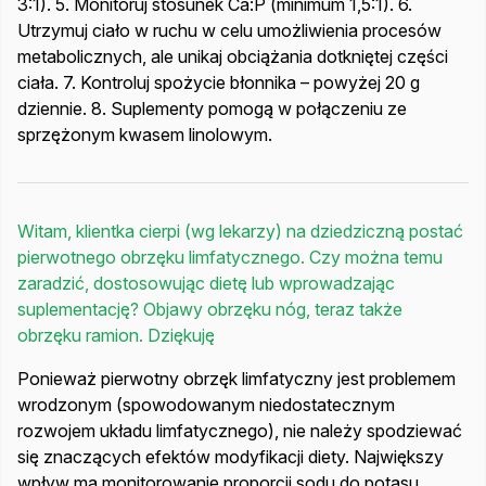
3:1). 5. Monitoruj stosunek Ca:P (minimum 1,5:1). 6.
Utrzymuj ciało w ruchu w celu umożliwienia procesów
metabolicznych, ale unikaj obciążania dotkniętej części
ciała. 7. Kontroluj spożycie błonnika – powyżej 20 g
dziennie. 8. Suplementy pomogą w połączeniu ze
sprzężonym kwasem linolowym.
Witam, klientka cierpi (wg lekarzy) na dziedziczną postać
pierwotnego obrzęku limfatycznego. Czy można temu
zaradzić, dostosowując dietę lub wprowadzając
suplementację? Objawy obrzęku nóg, teraz także
obrzęku ramion. Dziękuję
Ponieważ pierwotny obrzęk limfatyczny jest problemem
wrodzonym (spowodowanym niedostatecznym
rozwojem układu limfatycznego), nie należy spodziewać
się znaczących efektów modyfikacji diety. Największy
wpływ ma monitorowanie proporcji sodu do potasu,