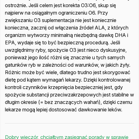
ostrożnie. Jeśli celem jest korekta O3:O6, skup się
najpierw na osiągalnym ograniczeniu O6. Przy
zwiększaniu O3 suplementacja nie jest koniecznie
konieczna, zacznij od włączenia źródeł ALA, z których
organizm wytworzy minimalną niezbędną dawkę DHA i
EPA, wydaje się to być bezpieczną procedurą. Jeśli
uwzględnimy ryby, spożycie O3 jest nieco dyskusyjne,
ponieważ jego ilość różni się znacznie u tych samych
gatunków ryb w zależności od warunków, w jakich żyły.
Różnic może być wiele, dlatego trudno jest skorygować
dietę pod kątem wymagań lekarzy. Dzięki kontrolowanej
kontroli czynników krzepnięcia bezpieczniej jest, gdy
spożycie substancji przeciwzakrzepowych jest stabilne w
długim okresie (= bez znaczących wahań), dzięki czemu
lekarze mogą lepiej dostosować dawkowanie leków.
Dobry wieczór, chciałbym zasięgnąć porady w sprawie