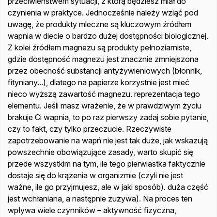
przeciwieństwem sytuacji, z którą będziesz miał do
czynienia w praktyce. Jednocześnie należy wziąć pod
uwagę, że produkty mleczne są kluczowym źródłem
wapnia w diecie o bardzo dużej dostępności biologicznej.
Z kolei źródłem magnezu są produkty pełnoziarniste,
gdzie dostępność magnezu jest znacznie zmniejszona
przez obecność substancji antyżywieniowych (błonnik,
fityniany...), dlatego na papierze korzystnie jest mieć
nieco wyższą zawartość magnezu. reprezentacja tego
elementu. Jeśli masz wrażenie, że w prawdziwym życiu
brakuje Ci wapnia, to po raz pierwszy zadaj sobie pytanie,
czy to fakt, czy tylko przeczucie. Rzeczywiste
zapotrzebowanie na wapń nie jest tak duże, jak wskazują
powszechnie obowiązujące zasady, warto skupić się
przede wszystkim na tym, ile tego pierwiastka faktycznie
dostaje się do krążenia w organizmie (czyli nie jest
ważne, ile go przyjmujesz, ale w jaki sposób). duża część
jest wchłaniana, a następnie zużywa). Na proces ten
wpływa wiele czynników – aktywność fizyczna,