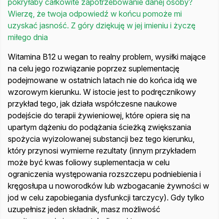
pokryłaby całkowite zapotrzebowanie danej osoby?
Wierzę, że twoja odpowiedź w końcu pomoże mi
uzyskać jasność. Z góry dziękuję w jej imieniu i życzę
miłego dnia
Witamina B12 u wegan to realny problem, wysiłki mające
na celu jego rozwiązanie poprzez suplementację
podejmowane w ostatnich latach nie do końca idą we
wzorowym kierunku. W istocie jest to podręcznikowy
przykład tego, jak działa współczesne naukowe
podejście do terapii żywieniowej, które opiera się na
upartym dążeniu do podążania ścieżką zwiększania
spożycia wyizolowanej substancji bez tego kierunku,
który przynosi wymierne rezultaty (innym przykładem
może być kwas foliowy suplementacja w celu
ograniczenia występowania rozszczepu podniebienia i
kręgosłupa u noworodków lub wzbogacanie żywności w
jod w celu zapobiegania dysfunkcji tarczycy). Gdy tylko
uzupełnisz jeden składnik, masz możliwość