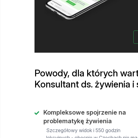
Powody, dla których wart
Konsultant ds. żywienia i
Kompleksowe spojrzenie na
problematykę żywienia
Szczegółowy widok i 550 godzin
lekcyjnych - obecnie w Czechach nie ma