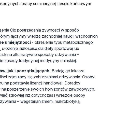
kacyjnych, pracy seminaryjnej i teście końcowym
czenie Cię postrzegania żywności w sposób
którym łączymy wiedzę zachodniej nauki i wschodnich
e umiejętności
- określenie typu metabolicznego
ułożenie jadłospisu dla diety sportowej lub
cisk na alternatywne sposoby odżywiania –
ie zasady tradycyjnej medycyny chińskiej.
ów, jak i początkujących.
Badają go lekarze,
aliści zajmujący się zaburzeniami odżywiania. Osoby
 na podstawie licencji handlowej. Doradcy
w na poszerzenie swoich horyzontów zawodowych.
iać zdrowiej niż dotychczas i wreszcie osoby
żywiania – wegetarianizmem, makrobiotyką,