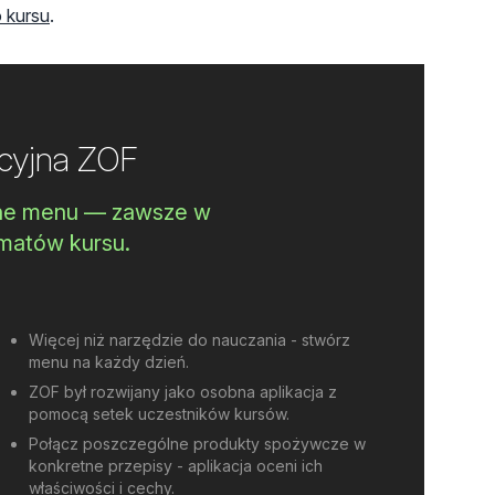
 kursu
.
acyjna ZOF
zne menu — zawsze w
matów kursu.
Więcej niż narzędzie do nauczania - stwórz
menu na każdy dzień.
ZOF był rozwijany jako osobna aplikacja z
pomocą setek uczestników kursów.
Połącz poszczególne produkty spożywcze w
konkretne przepisy - aplikacja oceni ich
właściwości i cechy.