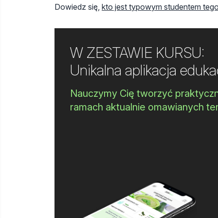
Dowiedz się,
kto jest typowym studentem tego
W ZESTAWIE KURSU:
Unikalna aplikacja eduk
Nauczymy Cię tworzyć praktyc
ramach aktualnie omawianych te