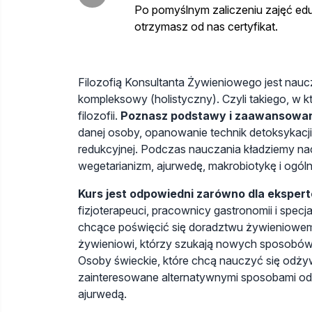
Po pomyślnym zaliczeniu zajęć edu
otrzymasz od nas certyfikat.
Filozofią Konsultanta Żywieniowego jest nau
kompleksowy (holistyczny). Czyli takiego, w 
filozofii.
Poznasz podstawy i zaawansowan
danej osoby, opanowanie technik detoksykacji, 
redukcyjnej. Podczas nauczania kładziemy na
wegetarianizm, ajurwedę, makrobiotykę i ogóln
Kurs jest odpowiedni zarówno dla ekspert
fizjoterapeuci, pracownicy gastronomii i specj
chcące poświęcić się doradztwu żywieniowemu
żywieniowi, którzy szukają nowych sposobó
Osoby świeckie, które chcą nauczyć się odżyw
zainteresowane alternatywnymi sposobami od
ajurwedą.