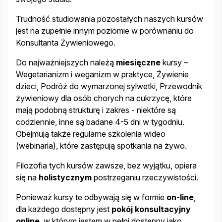
Trudność studiowania pozostałych naszych kursów
jest na zupełnie innym poziomie w porównaniu do
Konsultanta Żywieniowego.
Do najważniejszych należą
miesięczne
kursy –
Wegetarianizm i weganizm w praktyce, Żywienie
dzieci, Podróż do wymarzonej sylwetki, Przewodnik
żywieniowy dla osób chorych na cukrzycę, które
mają podobną strukturę i zakres - niektóre są
codziennie, inne są badane 4-5 dni w tygodniu.
Obejmują także regularne szkolenia wideo
(webinaria), które zastępują spotkania na żywo.
Filozofia tych kursów zawsze, bez wyjątku, opiera
się na
holistycznym
postrzeganiu rzeczywistości.
Ponieważ kursy te odbywają się w formie
on-line
,
dla każdego dostępny jest
pokój konsultacyjny
online
, w którym jestem w pełni dostępny jako