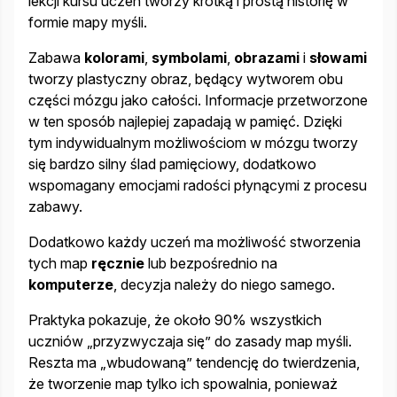
lekcji kursu uczeń tworzy krótką i prostą historię w
formie mapy myśli.
Zabawa
kolorami
,
symbolami
,
obrazami
i
słowami
tworzy plastyczny obraz, będący wytworem obu
części mózgu jako całości. Informacje przetworzone
w ten sposób najlepiej zapadają w pamięć. Dzięki
tym indywidualnym możliwościom w mózgu tworzy
się bardzo silny ślad pamięciowy, dodatkowo
wspomagany emocjami radości płynącymi z procesu
zabawy.
Dodatkowo każdy uczeń ma możliwość stworzenia
tych map
ręcznie
lub bezpośrednio na
komputerze
, decyzja należy do niego samego.
Praktyka pokazuje, że około 90% wszystkich
uczniów „przyzwyczaja się” do zasady map myśli.
Reszta ma „wbudowaną” tendencję do twierdzenia,
że tworzenie map tylko ich spowalnia, ponieważ