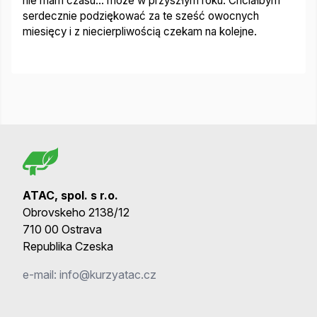
nie mam czasu... może w przyszłym roku. Chciałbym
serdecznie podziękować za te sześć owocnych
miesięcy i z niecierpliwością czekam na kolejne.
ATAC, spol. s r.o.
Obrovskeho 2138/12
710 00 Ostrava
Republika Czeska
e-mail:
info@kurzyatac.cz