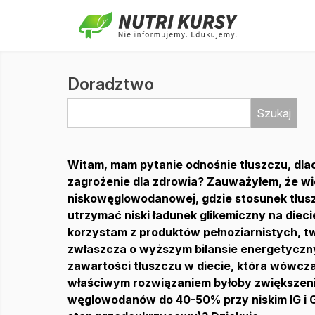
Doradztwo
Szukaj
Witam, mam pytanie odnośnie tłuszczu, dlac
zagrożenie dla zdrowia? Zauważyłem, że wiel
niskowęglowodanowej, gdzie stosunek tłuszc
utrzymać niski ładunek glikemiczny na di
korzystam z produktów pełnoziarnistych, t
zwłaszcza o wyższym bilansie energetycz
zawartości tłuszczu w diecie, która wówcz
właściwym rozwiązaniem byłoby zwiększeni
węglowodanów do 40-50% przy niskim IG i G