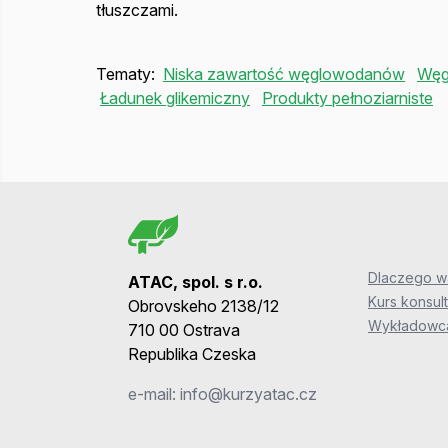
tłuszczami.
Tematy:
Niska zawartość węglowodanów
Węg
Ładunek glikemiczny
Produkty pełnoziarniste
Dlaczego wa
ATAC, spol. s r.o.
Kurs konsult
Obrovskeho 2138/12
Wykładowca
710 00 Ostrava
Republika Czeska
e-mail:
info@kurzyatac.cz