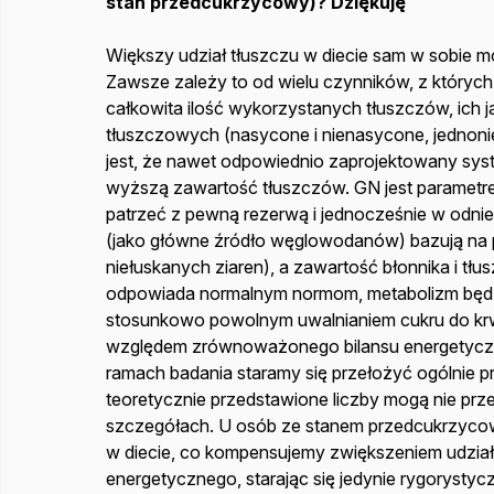
stan przedcukrzycowy)? Dziękuję
Większy udział tłuszczu w diecie sam w sobie mo
Zawsze zależy to od wielu czynników, z których
całkowita ilość wykorzystanych tłuszczów, ich
tłuszczowych (nasycone i nienasycone, jednoni
jest, że nawet odpowiednio zaprojektowany sy
wyższą zawartość tłuszczów. GN jest parametr
patrzeć z pewną rezerwą i jednocześnie w odnie
(jako główne źródło węglowodanów) bazują na pr
niełuskanych ziaren), a zawartość błonnika i t
odpowiada normalnym normom, metabolizm będz
stosunkowo powolnym uwalnianiem cukru do krwi
względem zrównoważonego bilansu energetyczn
ramach badania staramy się przełożyć ogólnie pr
teoretycznie przedstawione liczby mogą nie prz
szczegółach. U osób ze stanem przedcukrzyc
w diecie, co kompensujemy zwiększeniem udzia
energetycznego, starając się jedynie rygorysty