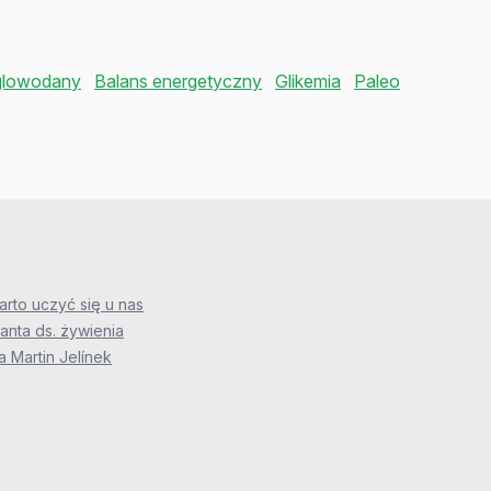
lowodany
Balans energetyczny
Glikemia
Paleo
rto uczyć się u nas
anta ds. żywienia
 Martin Jelínek