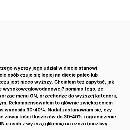
zego wyższy jego udział w diecie stanowi
e osób czuje się lepiej na diecie paleo lub
zu jest nieco wyższy. Chciałem też zapytać, jak
ecie wysokowęglowodanowej? pomimo tego, że
worząc menu GN, przechodzę do wyższej kategorii,
nym. Rekompensowałem to głównie zwiększeniem
as wynosiła 30-40%. Nadal zastanawiam się, czy
e zawartości tłuszczów do 30-40% i ograniczenie
N u osób z wyższą glikemią na czczo (możliwy