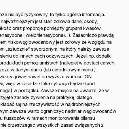
że nie być ryzykowny, to tylko ogólna informacja.
 najważniejszym jest stan zdrowia danej osoby,
 jakość oraz proporcje pomiędzy grupami kwasów
enasycone i wielonienasycone). .). Zasadniczo prawdą
stem niskowęglowodanowy jest zdrowy ze względu na
em „sztucznie” stworzonym, na który należy zawsze
sieniu do innych cech odżywczych. Jeżeli np. dodatki
oduktach pełnoziarnistych (najlepiej w postaci całych,
łuszczu w danym daniu (lub całodniowym menu )
ie reagował nawet na wyższe wartości GN
, więc w zasadzie taka sytuacja będzie (pod
ego) w porządku. Zawsze miejcie na uwadze, że w
zyjęte zasady żywienia na praktykę, dlatego
ekładać się na rzeczywistość w najdrobniejszych
owym zawsze warto ograniczyć nadmiar węglowodanów
łu tłuszczów w ramach monitorowania bilansu
cznie przestrzegać wszystkich zasad związanych z