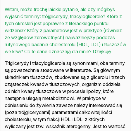
Witam, może trochę laickie pytanie, ale czy mógłbyś
wyjaśnić terminy: trójglicerydy, triacyloglicerole? Które z
tych określeń jest poprawne z literackiego punktu
widzenia? Który z parametrów jest w praktyce (również
ze względów zdrowotnych) najważniejszy podczas
rutynowego badania cholesterolu (HDL, LDL) i tłuszczów
we krwi? Co te dane oznaczają dla mnie? Dziękuję
Triglicerydy i triacyloglicerole są synonimami, oba terminy
są powszechnie stosowane w literaturze. Są głównym
składnikiem tłuszczów, zbudowane są z glicerolu i trzech
cząsteczek kwasów tłuszczowych, organizm oddziela
od nich kwasy tłuszczowe w procesie lipolizy, które
następnie ulegają metabolizmowi. W praktyce w
odniesieniu do żywienia zawsze należy interesować się
(poza trójglicerydami) parametrami całkowitej ilości
cholesterolu, w tym frakcji HDL i LDL, z których
wyliczany jest tzw. wskaźnik aterogenny. Jest to wartość