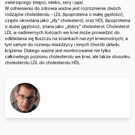
zwierzęcego (mięso, mleko, sery i jaja).
W odniesieniu do zdrowia ważne jest rozróżnienie dwóch
rodzajów cholesterolu – LDL (lipoproteina o małej gęstości),
często określana jako „zły” cholesterol, oraz HDL (lipoproteina
o dużej gęstości), znana jako „dobry” cholesterol. Cholesterol
LDL w nadmiernych ilościach we krwi może prowadzić do
odkładania się tłuszczu na ściankach naczyń krwionośnych, a
tym samym do rozwoju miażdżycy i innych chorób układu
krążenia. Dlatego ważne jest monitorowanie nie tylko
całkowitego poziomu cholesterolu we krwi, ale także stosunku
cholesterolu LDL do cholesterolu HDL.