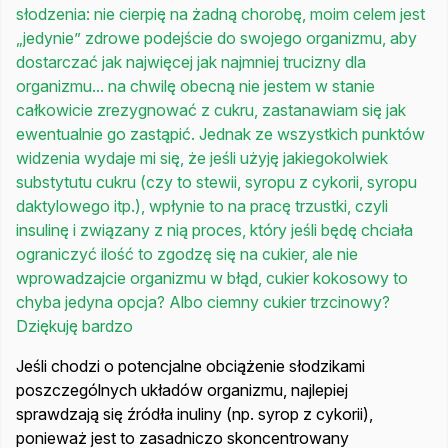
słodzenia: nie cierpię na żadną chorobę, moim celem jest
„jedynie” zdrowe podejście do swojego organizmu, aby
dostarczać jak najwięcej jak najmniej trucizny dla
organizmu... na chwilę obecną nie jestem w stanie
całkowicie zrezygnować z cukru, zastanawiam się jak
ewentualnie go zastąpić. Jednak ze wszystkich punktów
widzenia wydaje mi się, że jeśli użyję jakiegokolwiek
substytutu cukru (czy to stewii, syropu z cykorii, syropu
daktylowego itp.), wpłynie to na pracę trzustki, czyli
insulinę i związany z nią proces, który jeśli będę chciała
ograniczyć ilość to zgodzę się na cukier, ale nie
wprowadzajcie organizmu w błąd, cukier kokosowy to
chyba jedyna opcja? Albo ciemny cukier trzcinowy?
Dziękuję bardzo
Jeśli chodzi o potencjalne obciążenie słodzikami
poszczególnych układów organizmu, najlepiej
sprawdzają się źródła inuliny (np. syrop z cykorii),
ponieważ jest to zasadniczo skoncentrowany