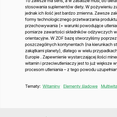
To zawsze ma sens, a w zasadzie musi, bo dieta
stosowania suplementów diety. W pożywieniu zaw
jednak ich ilość jest bardzo zmienna. Zawsze za
formy technologicznego przetwarzania produktu
przechowywania (= warunki powodujące utleniani
pomiarze zawartości składników odżywczych w ż
orientacyjne. W ZOF bazę stworzyliśmy poprzez
poszczególnych kontynentach (na kierunkach st
zakątkami planety), dlatego w wielu przypadka
Europie . Zapewnienie wystarczającej ilości min
witamin i przeciwutleniaczy jest to już większe 
procesom utleniania – z tego powodu uzupełniani
Tematy:
Witaminy
Elementy śladowe
Multiwit