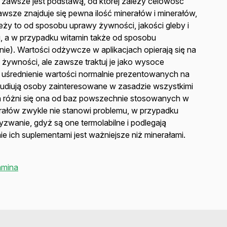
 zawsze jest podstawą, od której zależy celowość
sze znajduje się pewna ilość minerałów i minerałów,
leży to od sposobu uprawy żywności, jakości gleby i
, a w przypadku witamin także od sposobu
e). Wartości odżywcze w aplikacjach opierają się na
ywności, ale zawsze traktuj je jako wysoce
 uśrednienie wartości normalnie prezentowanych na
udiują osoby zainteresowane w zasadzie wszystkimi
ch różni się ona od baz powszechnie stosowanych w
erałów zwykle nie stanowi problemu, w przypadku
wyzwanie, gdyż są one termolabilne i podlegają
e ich suplementami jest ważniejsze niż minerałami.
amina