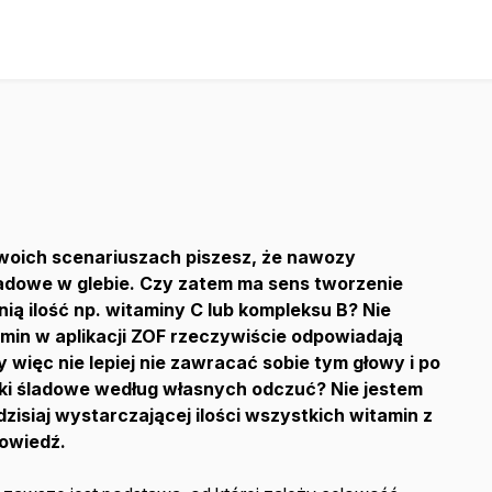
woich scenariuszach piszesz, że nawozy
ladowe w glebie. Czy zatem ma sens tworzenie
ią ilość np. witaminy C lub kompleksu B? Nie
min w aplikacji ZOF rzeczywiście odpowiadają
więc nie lepiej nie zawracać sobie tym głowy i po
tki śladowe według własnych odczuć? Nie jestem
dzisiaj wystarczającej ilości wszystkich witamin z
powiedź.