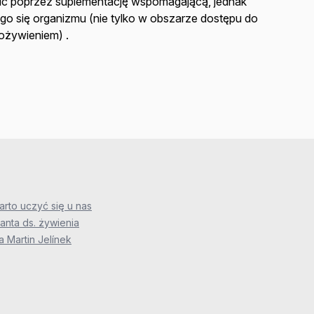
ć poprzez suplementację wspomagającą, jednak
cego się organizmu (nie tylko w obszarze dostępu do
pożywieniem) .
rto uczyć się u nas
anta ds. żywienia
 Martin Jelínek