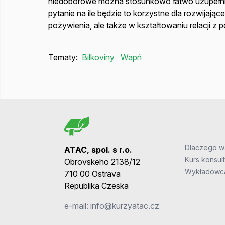
niedoborowe można stosunkowo łatwo uzupełni
pytanie na ile będzie to korzystne dla rozwijają
pożywienia, ale także w kształtowaniu relacji z 
Tematy:
Bilkoviny
Wapń
Dlaczego wa
ATAC, spol. s r.o.
Kurs konsult
Obrovskeho 2138/12
Wykładowca
710 00 Ostrava
Republika Czeska
e-mail:
info@kurzyatac.cz