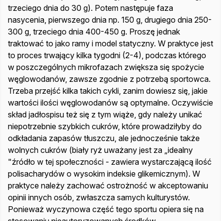
trzeciego dnia do 30 g). Potem następuje faza
nasycenia, pierwszego dnia np. 150 g, drugiego dnia 250-
300 g, trzeciego dnia 400-450 g. Proszę jednak
traktować to jako ramy i model statyczny. W praktyce jest
to proces trwający kilka tygodni (2-4), podczas którego
w poszczególnych mikrofazach zwiększa się spożycie
węglowodanów, zawsze zgodnie z potrzebą sportowca.
Trzeba przejść kilka takich cykli, zanim dowiesz się, jakie
wartości ilości węglowodanów są optymalne. Oczywiście
skład jadłospisu też się z tym wiąże, gdy należy unikać
niepotrzebnie szybkich cukrów, które prowadziłyby do
odkładania zapasów tłuszczu, ale jednocześnie także
wolnych cukrów (biały ryż uważany jest za „idealny
"źródło w tej społeczności - zawiera wystarczającą ilość
polisacharydów o wysokim indeksie glikemicznym). W
praktyce należy zachować ostrożność w akceptowaniu
opinii innych osób, zwłaszcza samych kulturystów.
Ponieważ wyczynowa część tego sportu opiera się na