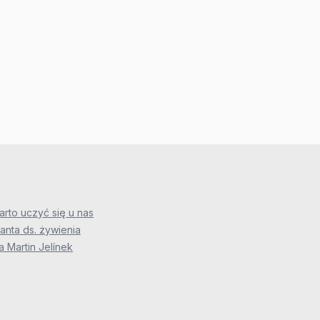
rto uczyć się u nas
anta ds. żywienia
 Martin Jelínek