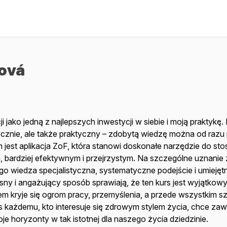
ová
jako jedną z najlepszych inwestycji w siebie i moją praktykę. K
znie, ale także praktyczny – zdobytą wiedzę można od razu
m jest aplikacja ZoF, która stanowi doskonałe narzędzie do st
m, bardziej efektywnym i przejrzystym. Na szczególne uznanie 
Jego wiedza specjalistyczna, systematyczne podejście i umieję
ny i angażujący sposób sprawiają, że ten kurs jest wyjątkow
m kryje się ogrom pracy, przemyślenia, a przede wszystkim s
s każdemu, kto interesuje się zdrowym stylem życia, chce z
je horyzonty w tak istotnej dla naszego życia dziedzinie.