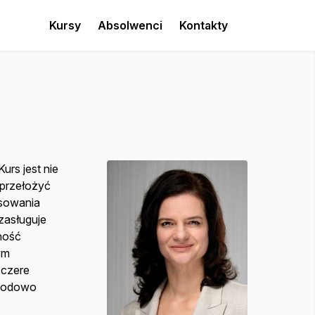
Kursy
Absolwenci
Kontakty
urs jest nie
 przełożyć
osowania
zasługuje
tność
ym
zczere
awodowo