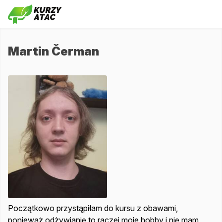
Martin Čerman
Początkowo przystąpiłam do kursu z obawami,
ponieważ odżywianie to raczej moje hobby i nie mam