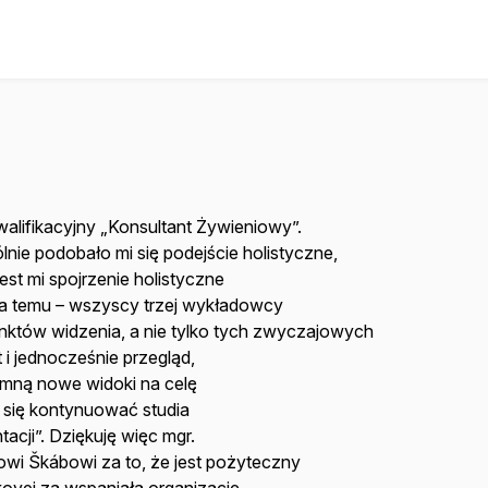
lifikacyjny „Konsultant Żywieniowy”.
lnie podobało mi się podejście holistyczne,
jest mi spojrzenie holistyczne
ła temu – wszyscy trzej wykładowcy
unktów widzenia, a nie tylko tych zwyczajowych
i jednocześnie przegląd,
e mną nowe widoki na celę
m się kontynuować studia
acji”. Dziękuję więc mgr.
nowi Škábowi za to, że jest pożyteczny