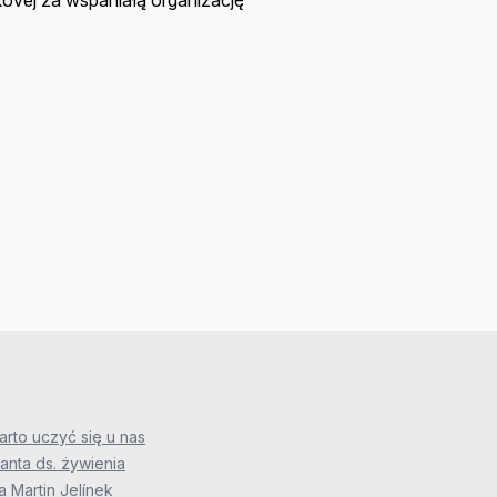
kovej za wspaniałą organizację
rto uczyć się u nas
anta ds. żywienia
 Martin Jelínek