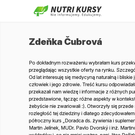
Zdeňka Čubrová
Po dokładnym rozważeniu wybrałam kurs przekwa
przeglądając wszystkie oferty na rynku. Szczegó
Od lat interesuję się medycyną naturalną i bliskie 
człowiek i jego zdrowie. Treść kursu odpowiada
przekazali nam wiedzę i informacje z różnych p
przedstawione, łącząc różne aspekty w kontekst 
żebyście nie zwariowali :). Otworzyły się przed
rozległość tej dziedziny i dlatego zdecydowałe
półroczny kurs „Doradca ds. żywienia i suplement
Martin Jelínek, MUDr. Pavlo Dvorský i inż. Marti