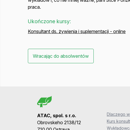
wykładów i, co nie mniej ważne, pani Jitce Poříz
praca.
Ukończone kursy:
Konsultant ds. żywienia i suplementacji - online
Wracając do absolwentów
Dlaczego wa
ATAC, spol. s r.o.
Kurs konsult
Obrovskeho 2138/12
Wykładowca
710 00 Ostrava