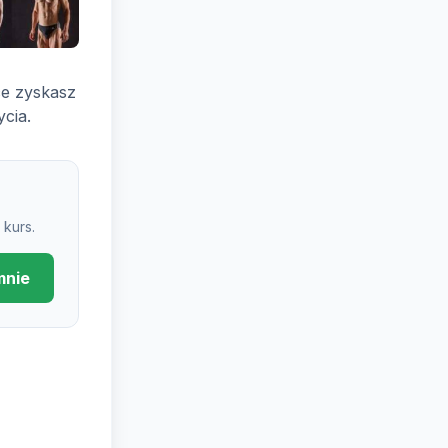
ce zyskasz
ycia.
kurs.
mnie